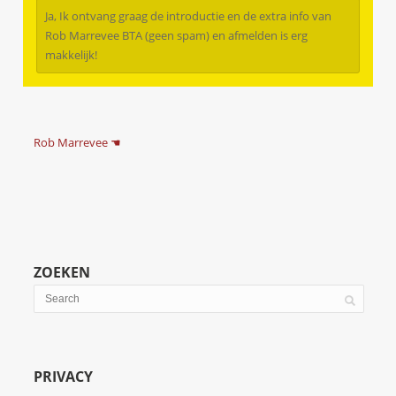
Ja, Ik ontvang graag de introductie en de extra info van
Rob Marrevee BTA (geen spam) en afmelden is erg
makkelijk!
Rob Marrevee ☚
ZOEKEN
PRIVACY