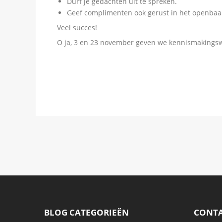
Durf je gedachten uit te spreken.
Geef complimenten ook gerust in het openbaa
Veel succes!
O ja, 3 en 23 november geven we kennismakingsw
BLOG CATEGORIEËN
CONT