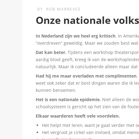
BY
ROB MARREVEE
Onze nationale volks
In Nederland zijn we heel erg kritisch
. In Amerik
“overdreven” geweldig. Maar we zouden best wa
Dat kan beter.
Tijdens een workshop theatersport,
aardig bloot geeft, kreeg ik van de workshopleid
natuurlijk. Maar ik concludeerde alleen maar dat
Had hij me maar overladen met complimenten
.
weet ook zeker dat er best dingen waren die ik le
kunnen benoemen.
Het is een nationale epidemie.
Niet alleen de wo
schoolsysteem is gericht op het zien van de fouten
Elkaar waarderen heeft vele voordelen.
Het helpt met leren, want je gaat verder met 
Het vergroot je cirkel van invloed, omdat men