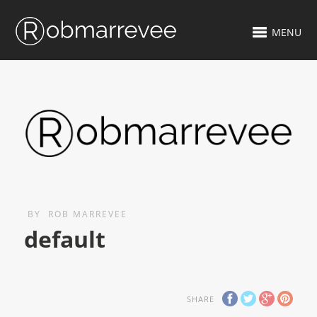
MENU
BY
ROB MARREVEE
default
SHARE